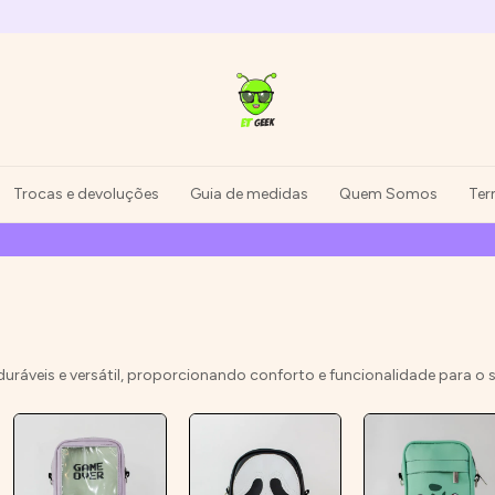
Trocas e devoluções
Guia de medidas
Quem Somos
Ter
anhe 5% de desconto na sua primeira compra! Use o cupom EUQUE
uráveis e versátil, proporcionando conforto e funcionalidade para o se