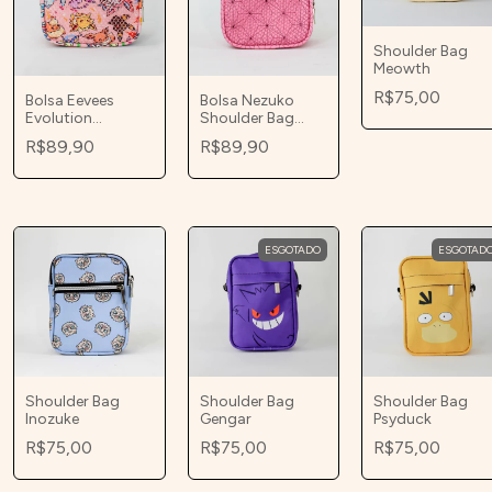
Shoulder Bag
Meowth
R$75,00
Bolsa Eevees
Bolsa Nezuko
Evolution
Shoulder Bag
Shoulder Bag
Transversal
R$89,90
R$89,90
Transversal
Pequena
Pequena
ESGOTADO
ESGOTAD
Shoulder Bag
Shoulder Bag
Shoulder Bag
Inozuke
Gengar
Psyduck
R$75,00
R$75,00
R$75,00