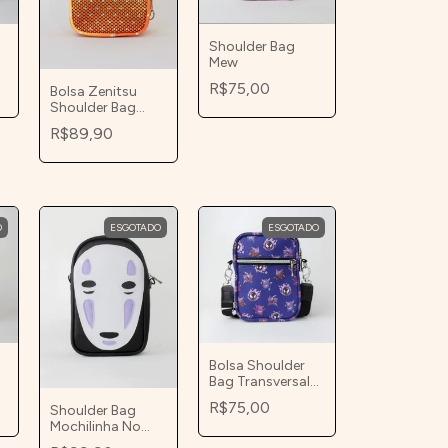
Shoulder Bag
Mew
R$75,00
Bolsa Zenitsu
Shoulder Bag
Transversal
R$89,90
Pequena
O
ESGOTADO
ESGOTADO
Bolsa Shoulder
Bag Transversal
PokeGhost
R$75,00
Shoulder Bag
Mochilinha No
Face