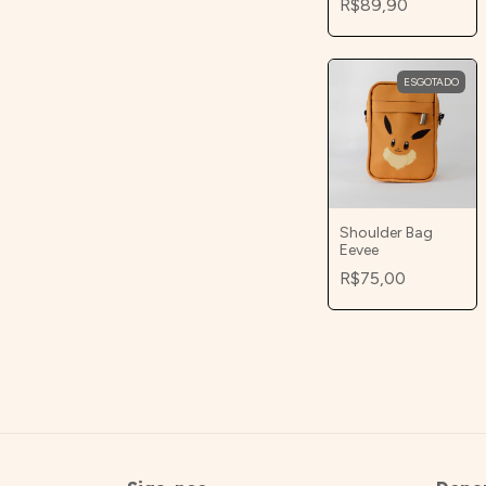
R$89,90
ESGOTADO
Shoulder Bag
Eevee
R$75,00