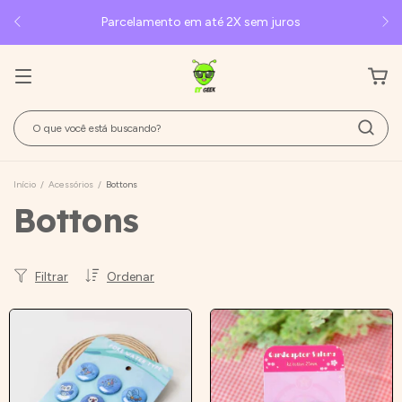
Parcelamento em até 2X sem juros
Início
/
Acessórios
/
Bottons
Bottons
Filtrar
Ordenar